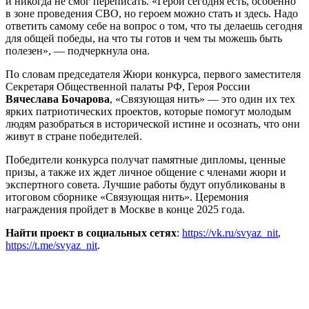
и никогда не смог переписать. «Герои сегодня есть, особенно
в зоне проведения СВО, но героем можно стать и здесь. Надо
ответить самому себе на вопрос о том, что ты делаешь сегодня
для общей победы, на что ты готов и чем ты можешь быть
полезен», — подчеркнула она.
По словам председателя Жюри конкурса, первого заместителя
Секретаря Общественной палаты РФ, Героя России
Вячеслава Бочарова
, «Связующая нить» — это один их тех
ярких патриотических проектов, которые помогут молодым
людям разобраться в исторической истине и осознать, что они
живут в стране победителей.
Победители конкурса получат памятные дипломы, ценные
призы, а также их ждет личное общение с членами жюри и
экспертного совета. Лучшие работы будут опубликованы в
итоговом сборнике «Связующая нить». Церемония
награждения пройдет в Москве в конце 2025 года.
Найти проект в социальных сетях
:
https://vk.ru
/
svyaz_nit
,
https://t.me
/
svyaz_nit
.