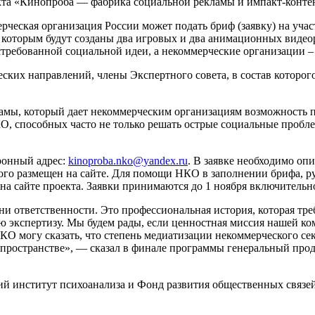
оекта «Кинопроба — фабрика социальной рекламы и импакт-конте
мерческая организация России может подать бриф (заявку) на уч
о которым будут созданы два игровых и два анимационных видео
стребованной социальной идеи, а некоммерческие организации 
ских направлений, члены Экспертного совета, в состав которо
ы, который дает некоммерческим организациям возможность п
, способных часто не только решать острые социальные пробле
ронный адрес:
kinoproba.nko@yandex.ru
. В заявке необходимо оп
рого размещен на сайте. Для помощи НКО в заполнении брифа, 
 на сайте проекта. Заявки принимаются до 1 ноября включительн
и ответственности. Это профессиональная история, которая тре
ю экспертизу. Мы будем рады, если ценностная миссия нашей ко
 могу сказать, что степень медиатизации некоммерческого сект
апространстве», — сказал в финале программы генеральный прод
й институт психоанализа и Фонд развития общественных связе