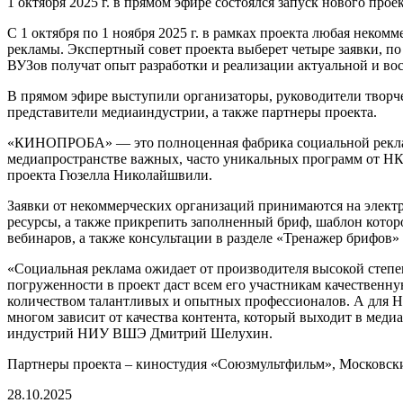
1 октября 2025 г. в прямом эфире состоялся запуск нового пр
С 1 октября по 1 ноября 2025 г. в рамках проекта любая неком
рекламы. Экспертный совет проекта выберет четыре заявки, п
ВУЗов получат опыт разработки и реализации актуальной и во
В прямом эфире выступили организаторы, руководители творче
представители медиаиндустрии, а также партнеры проекта.
«КИНОПРОБА» — это полноценная фабрика социальной реклам
медиапространстве важных, часто уникальных программ от НКО
проекта Гюзелла Николайшвили.
Заявки от некоммерческих организаций принимаются на элект
ресурсы, а также прикрепить заполненный бриф, шаблон кото
вебинаров, а также консультации в разделе «Тренажер брифов»
«Социальная реклама ожидает от производителя высокой степен
погруженности в проект даст всем его участникам качественну
количеством талантливых и опытных профессионалов. А для НКО
многом зависит от качества контента, который выходит в меди
индустрий НИУ ВШЭ Дмитрий Шелухин.
Партнеры проекта – киностудия «Союзмультфильм», Московски
28.10.2025