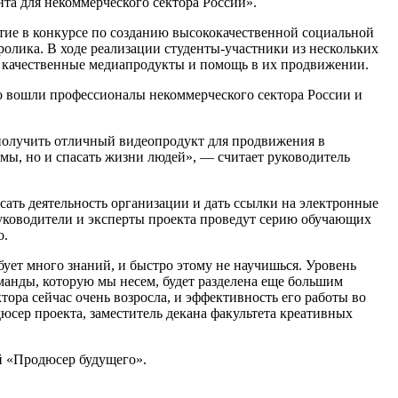
нта для некоммерческого сектора России».
астие в конкурсе по созданию высококачественной социальной
ролика. В ходе реализации студенты-участники из нескольких
– качественные медиапродукты и помощь в их продвижении.
го вошли профессионалы некоммерческого сектора России и
олучить отличный видеопродукт для продвижения в
мы, но и спасать жизни людей», — считает руководитель
исать деятельность организации и дать ссылки на электронные
руководители и эксперты проекта проведут серию обучающих
о.
бует много знаний, и быстро этому не научишься. Уровень
манды, которую мы несем, будет разделена еще большим
ора сейчас очень возросла, и эффективность его работы во
юсер проекта, заместитель декана факультета креативных
й «Продюсер будущего».