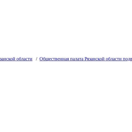
занской области
/
Общественная палата Рязанской области подв