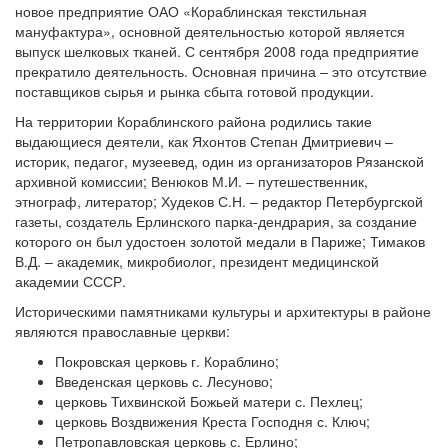
новое предприятие ОАО «Кораблинская текстильная
мануфактура», основной деятельностью которой является
выпуск шелковых тканей. С сентября 2008 года предприятие
прекратило деятельность. Основная причина – это отсутствие
поставщиков сырья и рынка сбыта готовой продукции.
На территории Кораблинского района родились такие
выдающиеся деятели, как Яхонтов Степан Дмитриевич –
историк, педагог, музеевед, один из организаторов Рязанской
архивной комиссии; Венюков М.И. – путешественник,
этнограф, литератор; Худеков С.Н. – редактор Петербургской
газеты, создатель Ерлинского парка-дендрария, за создание
которого он был удостоен золотой медали в Париже; Тимаков
В.Д. – академик, микробиолог, президент медицинской
академии СССР.
Историческими памятниками культуры и архитектуры в районе
являются православные церкви:
Покровская церковь г. Кораблино;
Введенская церковь с. Лесуново;
церковь Тихвинской Божьей матери с. Пехлец;
церковь Воздвижения Креста Господня с. Ключ;
Петропавловская церковь с. Ерлино;