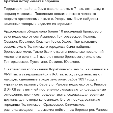
Краткая историческая справка
Территория района была заселена около 7 тыс. лет назад в
период мезолита. Поселение неолитического человека
открыто археологами около с. Ухорь, там были найдены
каменные топоры и изделия из керамики.
Археологами обнаружено более 10 поселений бронзового
века недалеко от сел Аманово, Григорьевское, Пехлец,
Семион, Юраково, Красная Горка, Ухорь. При распашке
земель около Толпинского городища были найдены
бронзовые мечи. Также были открыты несколько поселений
железного века (на 3 тыс. лет позже бронзового) около сел
Григорьевское, Пустотино, Семион, Юраково.
О вятической колонизации Кораблинской земли, начавшейся в
VI-VII вв. и завершившейся к X-XI вв. н. э., свидетельствуют
находки, сделанные в ходе земляных работ 1897 года в
курганах по правому берегу р. Рановы недалеко от с. Княжое.
В XI-XII вв. у вятичей постепенно складываются феодальные
отношения, возникает родовая знать, содержащая военные
дружины для отпора кочевникам. В этот период возникают
городища Толпинское, Юраковское, Княжовское,
располагающиеся на высоких пойменных берегах рек Рановы