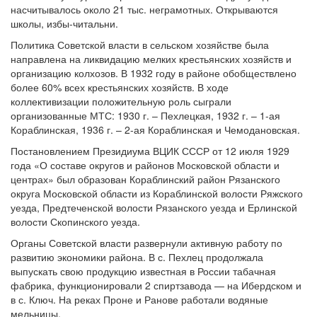
насчитывалось около 21 тыс. неграмотных. Открываются
школы, избы-читальни.
Политика Советской власти в сельском хозяйстве была
направлена на ликвидацию мелких крестьянских хозяйств и
организацию колхозов. В 1932 году в районе обобществлено
более 60% всех крестьянских хозяйств. В ходе
коллективизации положительную роль сыграли
организованные МТС: 1930 г. – Пехлецкая, 1932 г. – 1-ая
Кораблинская, 1936 г. – 2-ая Кораблинская и Чемодановская.
Постановлением Президиума ВЦИК СССР от 12 июля 1929
года «О составе округов и районов Московской области и
центрах» был образован Кораблинский район Рязанского
округа Московской области из Кораблинской волости Ряжского
уезда, Предтеченской волости Рязанского уезда и Ерлинской
волости Скопинского уезда.
Органы Советской власти развернули активную работу по
развитию экономики района. В с. Пехлец продолжала
выпускать свою продукцию известная в России табачная
фабрика, функционировали 2 спиртзавода — на Ибердском и
в с. Ключ. На реках Проне и Ранове работали водяные
мельницы.