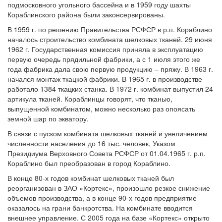
подмосковного угольного бассейна и в 1959 году шахты
Кораблинского района были законсервированы.
В 1959 г. по решению Правительства РСФСР в р.п. Кораблино
началось строительство комбината шелковых тканей. 29 июня
1962 г. Государственная комиссия приняла в эксплуатацию
первую очередь прядильной фабрики, а с 1 июля этого же
года фабрика дала свою первую продукцию – пряжу. В 1963 г.
начался монтаж ткацкой фабрики. В 1965 г. в производстве
работало 1384 ткацких станка. В 1972 г. комбинат выпустил 24
артикула тканей. Кораблинцы говорят, что тканью,
выпущенной комбинатом, можно несколько раз опоясать
земной шар по экватору.
В связи с пуском комбината шелковых тканей и увеличением
численности населения до 16 тыс. человек, Указом
Президиума Верховного Совета РСФСР от 01.04.1965 г. р.п.
Кораблино был преобразован в город Кораблино.
В конце 80-х годов комбинат шелковых тканей был
реорганизован в ЗАО «Кортекс», произошло резкое снижение
объемов производства, а в конце 90-х годов предприятие
оказалось на грани банкротства. На комбинате вводится
внешнее управление. С 2005 года на базе «Кортекс» открыто