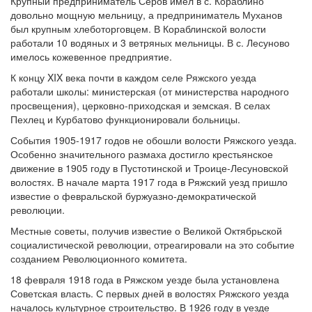
Крупный предприниматель Серов имел в с. Кораблино
довольно мощную мельницу, а предприниматель Муханов
был крупным хлеботорговцем. В Кораблинской волости
работали 10 водяных и 3 ветряных мельницы. В с. Лесуново
имелось кожевенное предприятие.
К концу XIX века почти в каждом селе Ряжского уезда
работали школы: министерская (от министерства народного
просвещения), церковно-приходская и земская. В селах
Пехлец и Курбатово функционировали больницы.
События 1905-1917 годов не обошли волости Ряжского уезда.
Особенно значительного размаха достигло крестьянское
движение в 1905 году в Пустотинской и Троице-Лесуновской
волостях. В начале марта 1917 года в Ряжский уезд пришло
известие о февральской буржуазно-демократической
революции.
Местные советы, получив известие о Великой Октябрьской
социалистической революции, отреагировали на это событие
созданием Революционного комитета.
18 февраля 1918 года в Ряжском уезде была установлена
Советская власть. С первых дней в волостях Ряжского уезда
началось культурное строительство. В 1926 году в уезде