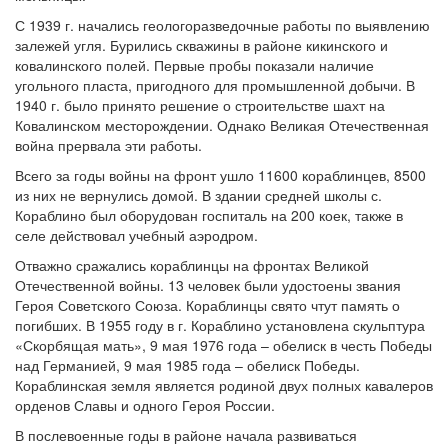
С 1939 г. начались геологоразведочные работы по выявлению
залежей угля. Бурились скважины в районе кикинского и
ковалинского полей. Первые пробы показали наличие
угольного пласта, пригодного для промышленной добычи. В
1940 г. было принято решение о строительстве шахт на
Ковалинском месторождении. Однако Великая Отечественная
война прервала эти работы.
Всего за годы войны на фронт ушло 11600 кораблинцев, 8500
из них не вернулись домой. В здании средней школы с.
Кораблино был оборудован госпиталь на 200 коек, также в
селе действовал учебный аэродром.
Отважно сражались кораблинцы на фронтах Великой
Отечественной войны. 13 человек были удостоены звания
Героя Советского Союза. Кораблинцы свято чтут память о
погибших. В 1955 году в г. Кораблино установлена скульптура
«Скорбящая мать», 9 мая 1976 года – обелиск в честь Победы
над Германией, 9 мая 1985 года – обелиск Победы.
Кораблинская земля является родиной двух полных кавалеров
орденов Славы и одного Героя России.
В послевоенные годы в районе начала развиваться