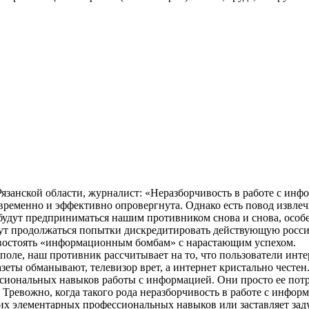
анской области, журналист: «Неразборчивость в работе с инфо
евременно и эффективно опровергнута. Однако есть повод извле
 будут предприниматься нашим противником снова и снова, осо
дут продолжаться попытки дискредитировать действующую росси
ивостоять «информационным бомбам» с нарастающим успехом.
ле, наш противник рассчитывает на то, что пользователи интер
зеты обманывают, телевизор врет, а интернет кристально честен
иональных навыков работы с информацией. Они просто ее потреб
т. Тревожно, когда такого рода неразборчивость в работе с ин
них элементарных профессиональных навыков или заставляет зад