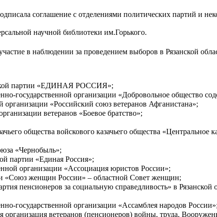
 подписала соглашение с отделениями политических партий и не
рсальной научной библиотеки им.Горького.
 участие в наблюдении за проведением выборов в Рязанской обла
ческой партии «ЕДИНАЯ РОССИЯ»;
нно-государственной организации «Добровольное общество соде
й организации «Российский союз ветеранов Афганистана»;
организации ветеранов «Боевое братство»;
ачьего общества войскового казачьего общества «Центральное ка
оюза «Чернобыль»;
ой партии «Единая Россия»;
енной организации «Ассоциация юристов России»;
ии «Союз женщин России» – областной Совет женщин;
ртия пенсионеров за социальную справедливость» в Рязанской о
нно-государственной организации «Ассамблея народов России»
я организация ветеранов (пенсионеров) войны, труда, Вооруже