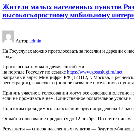
Жители малых населенных пунктов Ряз
высокоскоростному мобильному интерне
Автор:
admin
На Госуслугах можно проголосовать за поселки и деревни с н
году.
Проголосовать можно двумя способами:
на портале Госуслуг по ссылке
https://www.gosuslugi.ru/inet
.
направив в адрес Минцифры РФ (123112, г. Москва, Пресненска
регистрации), голосую за (полное название населённого пункта)
Принять участие в голосовании могут все совершеннолетние гр
если не проживать в нём. Единственное обязательное условие
По итогам проводимого голосования будут определены 17 насел
Онлайн-голосование продлится до 12 ноября. По почте письма 
Результаты — список населенных пунктов — будут опубликован