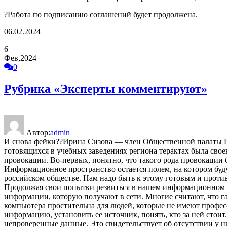
?Работа по подписанию соглашений будет продолжена.
06.02.2024
6
Фев,2024
0
Рубрика «Эксперты комментируют»
Автор:
admin
И снова фейки??Ирина Сизова — член Общественной палаты Ряз
готовящихся в учебных заведениях региона терактах была сво
провокации. Во-первых, понятно, что такого рода провокации
Информационное пространство остается полем, на котором бу
российском обществе. Нам надо быть к этому готовым и прот
Продолжая свои попытки резвиться в нашем информационном по
информации, которую получают в сети. Многие считают, что га
компьютера простительна для людей, которые не имеют професс
информацию, установить ее источник, понять, кто за ней стои
непроверенные данные. Это свидетельствует об отсутствии у 