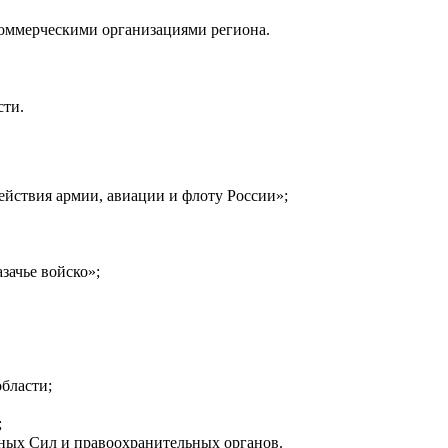
коммерческими организациями региона.
сти.
йствия армии, авиации и флоту России»;
зачье войско»;
бласти;
;
нных Сил и правоохранительных органов.