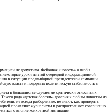
рмацией не допустима. Фейковая «новость» о якобы
чь некоторые уроки из этой очередной информационной
бенно в ситуации предвыборной президентской кампании.
йскую власть и подорвать политическую стабильность в
нета в большинстве случаев не критически относятся к
. Такого рода «детская болезнь» доверия к любым новостям из
ители, не всегда разборчивые: не знают, как проверить
формацией проявляют журналисты и распространяют совершенно
уматься о вполне конкретной мотивации.