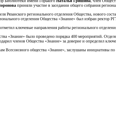
тор Библиотеки имени Горького
Наталья Гришина
, член Общес
Воронова
приняли участие в заседании общего собрания региона
я Рязанского регионального отделения Общества, нового состав
ионального отделения Общества «Знание» был избран ректор Р
 отметил ключевые направления работы регионального отделения
ства «Знание» было проведено порядка 400 мероприятий. Отде
одарил членов Общества «Знание» за доверие и определил ключе
нам Всесоюзного общества «Знание», заслушаны инициативы по 