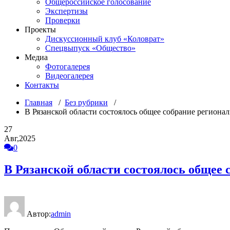
Общероссийское голосование
Экспертизы
Проверки
Проекты
Дискуссионный клуб «Коловрат»
Спецвыпуск «Общество»
Медиа
Фотогалерея
Видеогалерея
Контакты
Главная
/
Без рубрики
/
В Рязанской области состоялось общее собрание региона
27
Авг,2025
0
В Рязанской области состоялось общее 
Автор:
admin