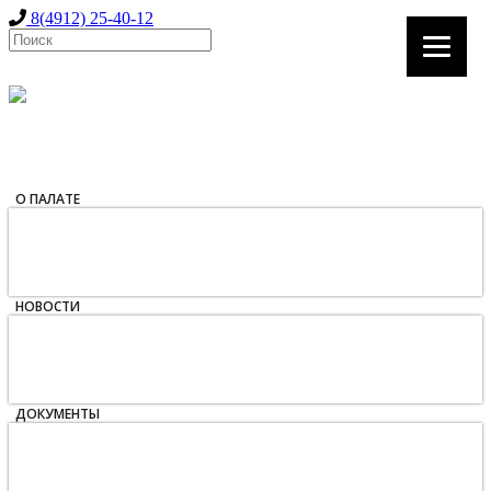
8(4912) 25-40-12
О ПАЛАТЕ
Общие сведения
Состав
Структура
Аппарат
НОВОСТИ
Анонсы
Новости Общественной палаты Рязанской
области
Новости НКО Рязанской области
ДОКУМЕНТЫ
Регламент
Кодекс этики
Планы работы