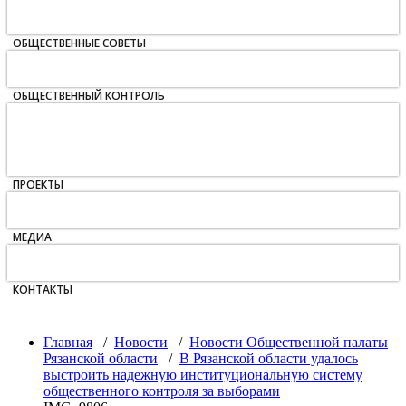
Ежегодный доклад
Соглашения
ОБЩЕСТВЕННЫЕ СОВЕТЫ
Органы власти
Муниципальные образования
ОБЩЕСТВЕННЫЙ КОНТРОЛЬ
Единый день голосования 2021
Общероссийское голосование
Экспертизы
Проверки
ПРОЕКТЫ
Дискуссионный клуб «Коловрат»
Спецвыпуск «Общество»
МЕДИА
Фотогалерея
Видеогалерея
КОНТАКТЫ
Главная
/
Новости
/
Новости Общественной палаты
Рязанской области
/
В Рязанской области удалось
выстроить надежную институциональную систему
общественного контроля за выборами