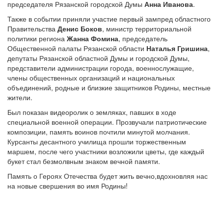
председателя Рязанской городской Думы
Анна Иванова
.
Также в событии приняли участие первый зампред областного
Правительства
Денис Боков
, министр территориальной
политики региона
Жанна Фомина
, председатель
Общественной палаты Рязанской области
Наталья Гришина
,
депутаты Рязанской областной Думы и городской Думы,
представители администрации города, военнослужащие,
члены общественных организаций и национальных
объединений, родные и близкие защитников Родины, местные
жители.
Был показан видеоролик о земляках, павших в ходе
специальной военной операции. Прозвучали патриотические
композиции, память воинов почтили минутой молчания.
Курсанты десантного училища прошли торжественным
маршем, после чего участники возложили цветы, где каждый
букет стал безмолвным знаком вечной памяти.
Память о Героях Отечества будет жить вечно,вдохновляя нас
на новые свершения во имя Родины!