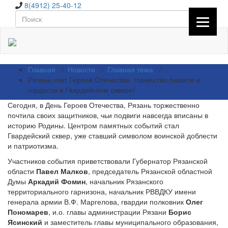
8(4912) 25-40-12
Главная
/
Новости
/
Главная тема
/
Рязань чтит Героев Отечества: торжество памяти и
гордости в Гвардейском сквере!
Сегодня, в День Героев Отечества, Рязань торжественно
почтила своих защитников, чьи подвиги навсегда вписаны в
историю Родины. Центром памятных событий стал
Гвардейский сквер, уже ставший символом воинской доблести
и патриотизма.
Участников события приветствовали Губернатор Рязанской
области
Павел Малков
, председатель Рязанской областной
Думы
Аркадий Фомин
, начальник Рязанского
территориального гарнизона, начальник РВВДКУ имени
генерала армии В.Ф. Маргелова, гвардии полковник
Олег
Пономарев
, и.о. главы администрации Рязани
Борис
Ясинский
и заместитель главы муниципального образования,